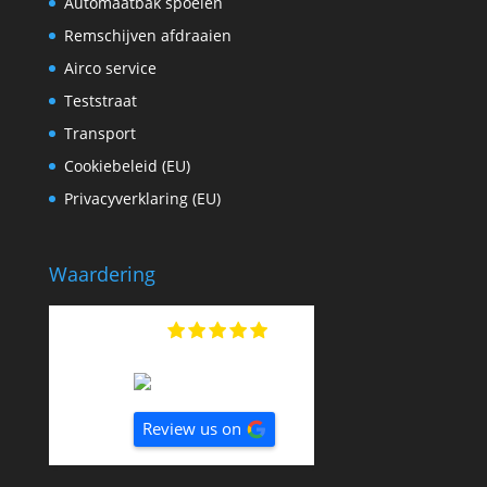
Automaatbak spoelen
Remschijven afdraaien
Airco service
Teststraat
Transport
Cookiebeleid (EU)
Privacyverklaring (EU)
Waardering
4.5
Based on
44
reviews
Review us on