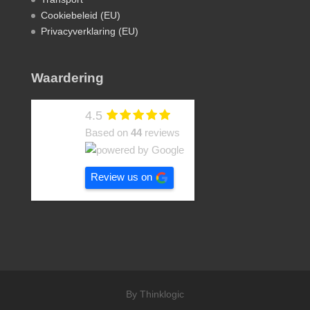
Cookiebeleid (EU)
Privacyverklaring (EU)
Waardering
4.5
Based on
44
reviews
Review us on
By Thinklogic