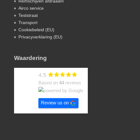
Remschijven afdraaien
Airco service
Teststraat
Transport
Cookiebeleid (EU)
Privacyverklaring (EU)
Waardering
4.5
Based on
44
reviews
Review us on