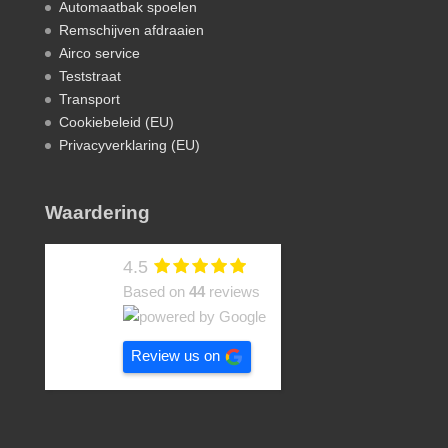
Automaatbak spoelen
Remschijven afdraaien
Airco service
Teststraat
Transport
Cookiebeleid (EU)
Privacyverklaring (EU)
Waardering
4.5
Based on
44
reviews
Review us on